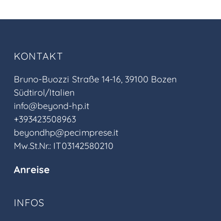
KONTAKT
Bruno-Buozzi Straße 14-16, 39100 Bozen
Südtirol/Italien
info@beyond-hp.it
+393423508963
beyondhp@pecimprese.it
Mw.St.Nr.: IT03142580210
Anreise
INFOS