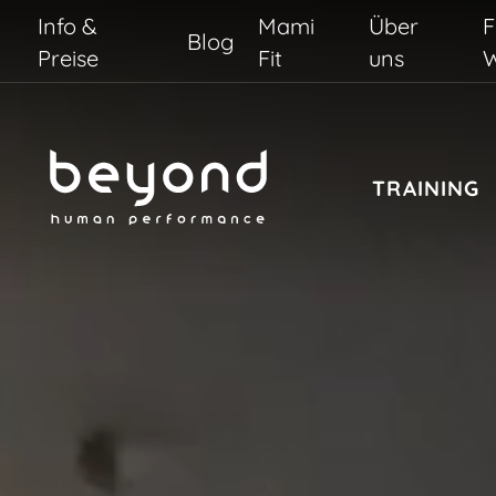
Info &
Mami
Über
F
Blog
Preise
Fit
uns
W
TRAINING