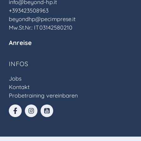
info@beyond-hp.it
+393423508963
beyondhp@pecimprese.it
Mw.St.Nr.: IT03142580210
Anreise
INFOS
Jobs
Kontakt
Probetraining vereinbaren