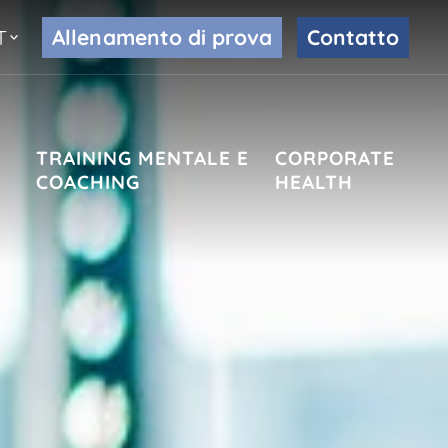
Allenamento di prova
Contatto
T
TRAINING MENTALE E
CORPORATE
COACHING
HEALTH