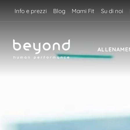
Info e prezzi
Blog
Mami Fit
Su di noi
ALLENAME